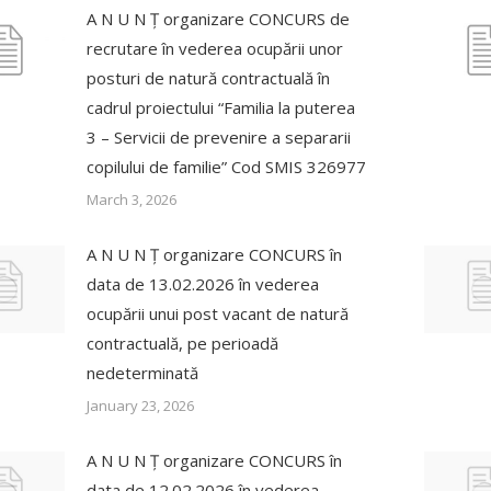
A N U N Ț organizare CONCURS de
recrutare în vederea ocupării unor
posturi de natură contractuală în
cadrul proiectului “Familia la puterea
3 – Servicii de prevenire a separarii
copilului de familie” Cod SMIS 326977
March 3, 2026
A N U N Ț organizare CONCURS în
data de 13.02.2026 în vederea
ocupării unui post vacant de natură
contractuală, pe perioadă
nedeterminată
January 23, 2026
A N U N Ț organizare CONCURS în
data de 12.02.2026 în vederea