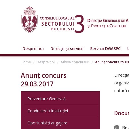
Despre noi
Direcții și servicii
Servicii DGASPC
You are here:
Home
Despre noi
Arhiva concursuri
Anunț concurs 29.03
Anunț concurs
Direcți
29.03.2017
organiz
natură 
Prezentare Generală
Conducerea Instituției
Docum
Oportunități angajare
Rez