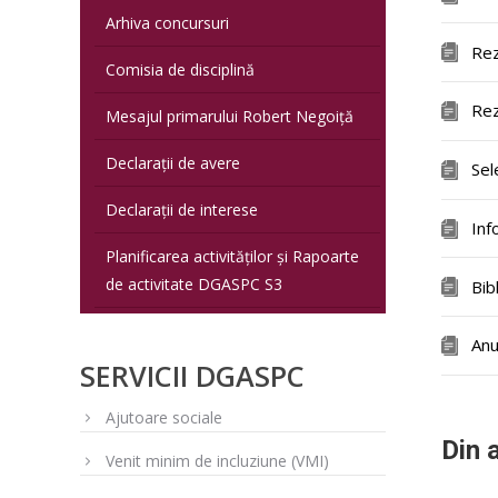
Arhiva concursuri
Rez
Comisia de disciplină
Rez
Mesajul primarului Robert Negoiță
Declarații de avere
Sel
Declarații de interese
Inf
Planificarea activităților și Rapoarte
de activitate DGASPC S3
Bib
Anu
SERVICII DGASPC
Ajutoare sociale
Din 
Venit minim de incluziune (VMI)