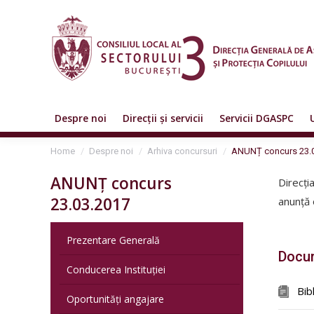
Despre noi
Direcții și servicii
Servicii DGASPC
You are here:
Home
Despre noi
Arhiva concursuri
ANUNȚ concurs 23.
ANUNȚ concurs
Direcți
23.03.2017
anunță 
Prezentare Generală
Docum
Conducerea Instituției
Bib
Oportunități angajare