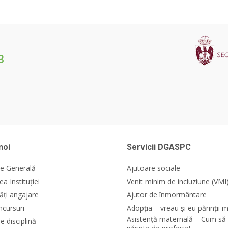
3
noi
Servicii DGASPC
e Generală
Ajutoare sociale
a Instituției
Venit minim de incluziune (VMI
ăți angajare
Ajutor de înmormântare
ncursuri
Adopția – vreau și eu părinții m
Asistență maternală – Cum să 
e disciplină