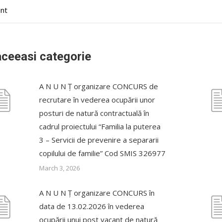
nt
aceeasi categorie
A N U N Ț organizare CONCURS de
recrutare în vederea ocupării unor
posturi de natură contractuală în
cadrul proiectului “Familia la puterea
3 – Servicii de prevenire a separarii
copilului de familie” Cod SMIS 326977
March 3, 2026
A N U N Ț organizare CONCURS în
data de 13.02.2026 în vederea
ocupării unui post vacant de natură