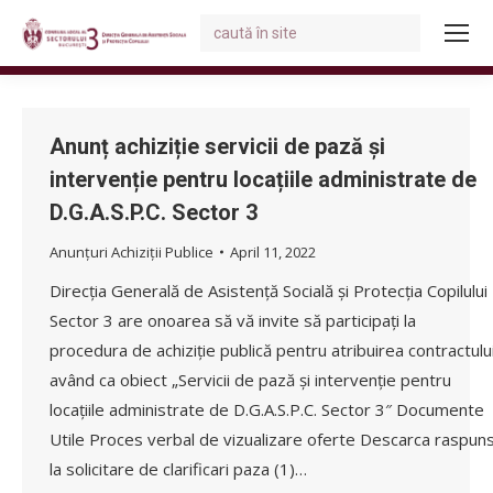
Search:
You are here:
Anunț achiziție servicii de pază și
intervenție pentru locațiile administrate de
D.G.A.S.P.C. Sector 3
Anunțuri Achiziții Publice
April 11, 2022
Direcția Generală de Asistență Socială și Protecția Copilului
Sector 3 are onoarea să vă invite să participați la
procedura de achiziție publică pentru atribuirea contractulu
având ca obiect „Servicii de pază și intervenție pentru
locațiile administrate de D.G.A.S.P.C. Sector 3″ Documente
Utile Proces verbal de vizualizare oferte Descarca raspun
la solicitare de clarificari paza (1)…